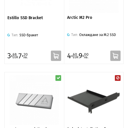
Arctic M2 Pro
Estillo SSD Bracket
Тип:
Охлаждане за M.2 SSD
Тип:
SSD бракет
3·
7·
4·
9·
68
20
60
00
EUR
лв.
EUR
лв.