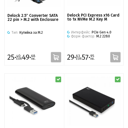
Delock PCI Express x16 Card
Delock 2.5″ Converter SATA
to 1x NVMe M.2 Key M
22 pin > M.2 with Enclosure
Интерфейс:
PCIe Gen 4.0
Тип:
Кутийка за M.2
Форм фактор:
M.2 2280
25·
49·
29·
57·
40
68
63
95
EUR
лв.
EUR
лв.