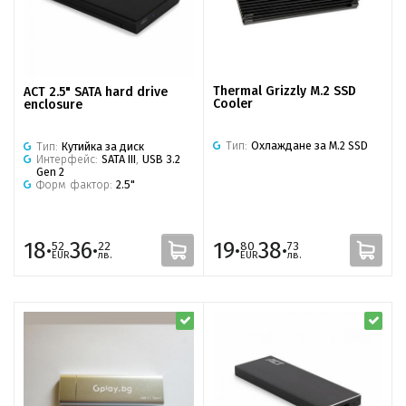
Thermal Grizzly M.2 SSD
ACT 2.5" SATA hard drive
Cooler
enclosure
Тип:
Охлаждане за M.2 SSD
Тип:
Кутийка за диск
Интерфейс:
SATA III
,
USB 3.2
Gen 2
Форм фактор:
2.5"
18·
36·
19·
38·
52
22
80
73
EUR
лв.
EUR
лв.