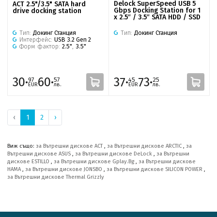
Delock SuperSpeed USB 5
ACT 2.5"/3.5" SATA hard
Gbps Docking Station for 1
drive docking station
x 2.5″ / 3.5″ SATA HDD / SSD
Тип:
Докинг Станция
Тип:
Докинг Станция
Интерфейс:
USB 3.2 Gen 2
Форм фактор:
2.5"
,
3.5"
30·
60·
37·
73·
97
57
45
25
EUR
лв.
EUR
лв.
‹
1
2
›
Виж също:
за Вътрешни дискове ACT
,
за Вътрешни дискове ARCTIC
,
за
Вътрешни дискове ASUS
,
за Вътрешни дискове DeLock
,
за Вътрешни
дискове ESTILLO
,
за Вътрешни дискове Gplay.Bg
,
за Вътрешни дискове
HAMA
,
за Вътрешни дискове JONSBO
,
за Вътрешни дискове SILICON POWER
,
за Вътрешни дискове Thermal Grizzly