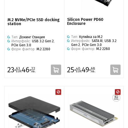
Silicon Power PD60
M.2 NVMe/PCIe SSD docking
Enclosure
station
Тип:
Кутийка за M.2
Тип:
Докинг Станция
Интерфейс:
SATA III
,
USB 3.2
Интерфейс:
USB 3.2 Gen 2
,
Gen 2
,
PCIe Gen 3.0
PCIe Gen 3.0
Форм фактор:
M.2 2280
Форм фактор:
M.2 2280
23·
46·
25·
49·
63
22
40
68
EUR
лв.
EUR
лв.