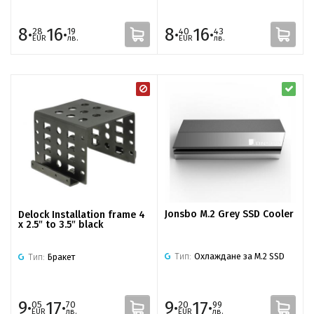
8·
16·
8·
16·
28
19
40
43
EUR
лв.
EUR
лв.
Jonsbo M.2 Grey SSD Cooler
Delock Installation frame 4
x 2.5″ to 3.5″ black
Тип:
Охлаждане за M.2 SSD
Тип:
Бракет
9·
17·
9·
17·
05
70
20
99
EUR
лв.
EUR
лв.