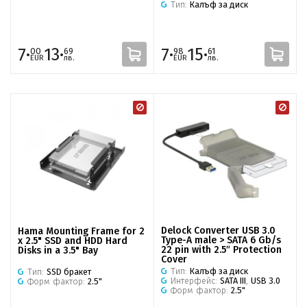
Тип:
Калъф за диск
7·
13·
7·
15·
00
69
98
61
EUR
лв.
EUR
лв.
Delock Converter USB 3.0
Hama Mounting Frame for 2
Type-A male > SATA 6 Gb/s
x 2.5" SSD and HDD Hard
22 pin with 2.5″ Protection
Disks in a 3.5" Bay
Cover
Тип:
Калъф за диск
Тип:
SSD бракет
Интерфейс:
SATA III
,
USB 3.0
Форм фактор:
2.5"
Форм фактор:
2.5"