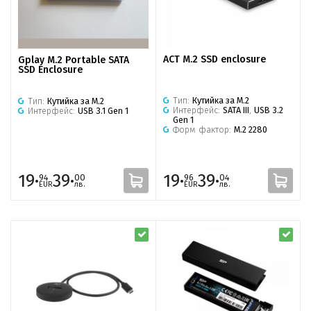
ACT M.2 SSD enclosure
Gplay M.2 Portable SATA
SSD Enclosure
Тип:
Кутийка за M.2
Тип:
Кутийка за M.2
Интерфейс:
SATA III
,
USB 3.2
Интерфейс:
USB 3.1 Gen 1
Gen 1
Форм фактор:
M.2 2280
19·
39·
19·
39·
94
00
96
04
EUR
лв.
EUR
лв.