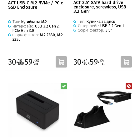
ACT 3.5" SATA hard drive
ACT USB-C M.2 NVMe / PCIe
enclosure, screwless, USB
SSD Enclosure
3.2 Gen1
Тип:
Кутийка за диск
Тип:
Кутийка за M.2
Интерфейс:
USB 3.2 Gen 1
Интерфейс:
USB 3.2 Gen 2
,
Форм фактор:
3.5"
PCIe Gen 3.0
Форм фактор:
M.2 2280
,
M.2
2230
30·
59·
30·
59·
18
03
34
34
EUR
лв.
EUR
лв.