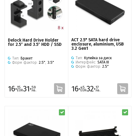
ACT 2.5" SATA hard drive
Delock Hard Drive Holder
enclosure, aluminium, USB
for 2.5″ and 3.5″ HDD / SSD
3.2 Gen1
Тип:
Кутийка за диск
Тип:
Бракет
Интерфейс:
SATA III
Форм фактор:
2.5"
,
3.5"
Форм фактор:
2.5"
16·
31·
16·
32·
15
59
45
17
EUR
лв.
EUR
лв.