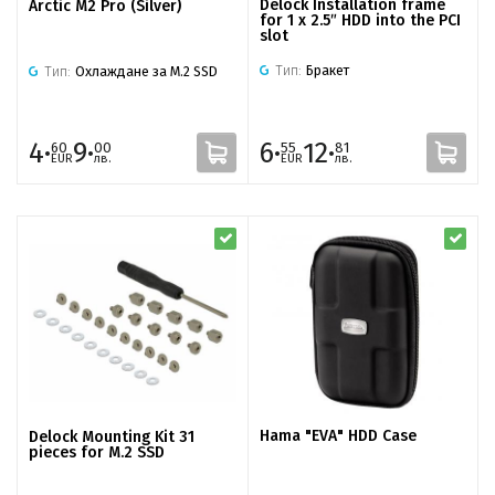
Delock Installation frame
Arctic M2 Pro (Silver)
for 1 x 2.5″ HDD into the PCI
slot
Тип:
Бракет
Тип:
Охлаждане за M.2 SSD
4·
9·
6·
12·
60
00
55
81
EUR
лв.
EUR
лв.
Hama "EVA" HDD Case
Delock Mounting Kit 31
pieces for M.2 SSD