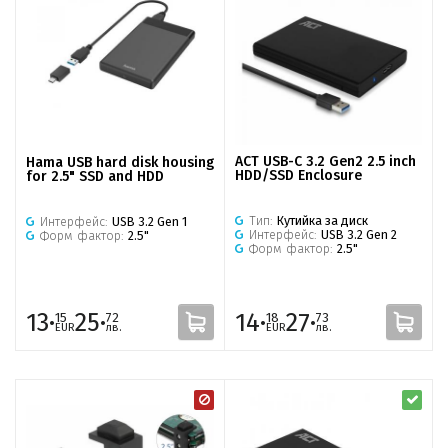
ACT USB-C 3.2 Gen2 2.5 inch
Hama USB hard disk housing
HDD/SSD Enclosure
for 2.5" SSD and HDD
Тип:
Кутийка за диск
Интерфейс:
USB 3.2 Gen 1
Интерфейс:
USB 3.2 Gen 2
Форм фактор:
2.5"
Форм фактор:
2.5"
13·
25·
14·
27·
15
72
18
73
EUR
лв.
EUR
лв.