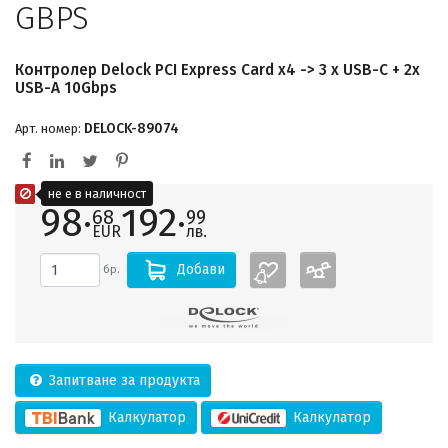
GBPS
Контролер Delock PCI Express Card x4 -> 3 x USB-C + 2x
USB-A 10Gbps
DELOCK-89074
Арт. номер:
не е в наличност
98·
192·
68
99
EUR
лв.
Добави
бр.
Запитване за продукта
Калкулатор
Калкулатор