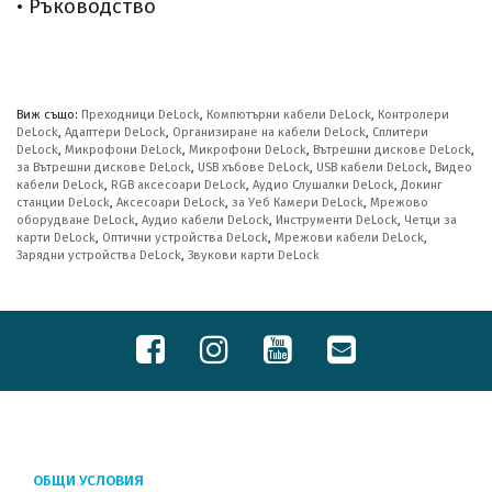
• Ръководство
Виж също:
Преходници DeLock
,
Компютърни кабели DeLock
,
Контролери
DeLock
,
Адаптери DeLock
,
Организиране на кабели DeLock
,
Сплитери
DeLock
,
Микрофони DeLock
,
Микрофони DeLock
,
Вътрешни дискове DeLock
,
за Вътрешни дискове DeLock
,
USB хъбове DeLock
,
USB кабели DeLock
,
Видео
кабели DeLock
,
RGB аксесоари DeLock
,
Аудио Слушалки DeLock
,
Докинг
станции DeLock
,
Аксесоари DeLock
,
за Уеб Камери DeLock
,
Мрежово
оборудване DeLock
,
Аудио кабели DeLock
,
Инструменти DeLock
,
Четци за
карти DeLock
,
Оптични устройства DeLock
,
Мрежови кабели DeLock
,
Зарядни устройства DeLock
,
Звукови карти DeLock
ОБЩИ УСЛОВИЯ