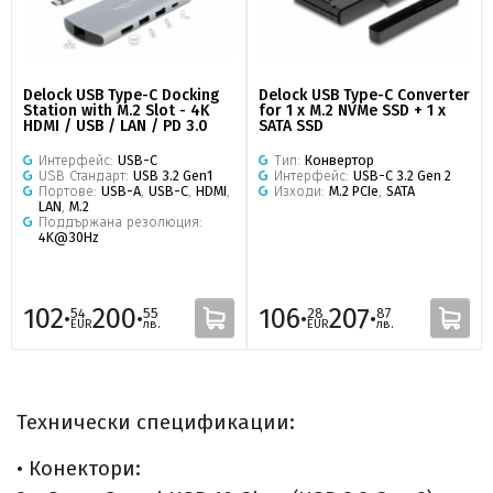
Delock USB Type-C Docking
Delock USB Type-C Converter
Station with M.2 Slot - 4K
for 1 x M.2 NVMe SSD + 1 x
HDMI / USB / LAN / PD 3.0
SATA SSD
Интерфейс:
USB-C
Тип:
Конвертор
USB Стандарт:
USB 3.2 Gen1
Интерфейс:
USB-C 3.2 Gen 2
Портове:
USB-A
,
USB-C
,
HDMI
,
Изходи:
M.2 PCIe
,
SATA
LAN
,
M.2
Поддържана резолюция:
4K@30Hz
102·
200·
106·
207·
54
55
28
87
EUR
лв.
EUR
лв.
Технически спецификации:
• Конектори: