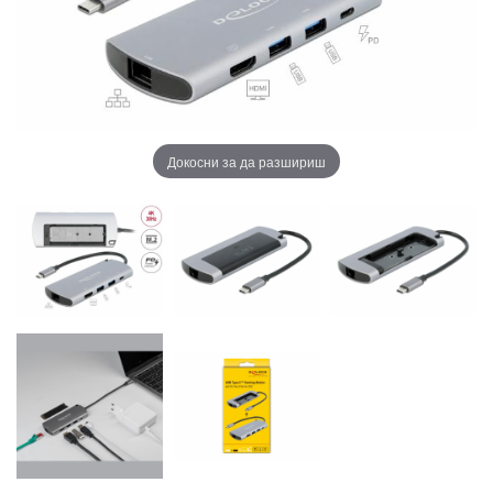
Докосни за да разшириш