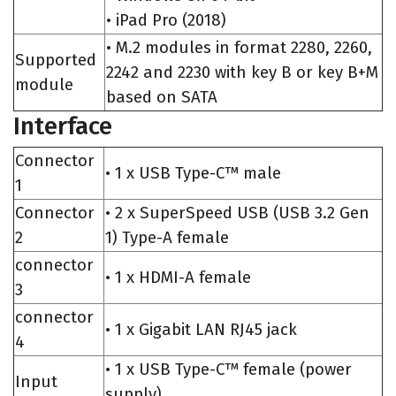
• iPad Pro (2018)
• M.2 modules in format 2280, 2260,
Supported
2242 and 2230 with key B or key B+M
module
based on SATA
Interface
Connector
• 1 x USB Type-C™ male
1
Connector
• 2 x SuperSpeed USB (USB 3.2 Gen
2
1) Type-A female
connector
• 1 x HDMI-A female
3
connector
• 1 x Gigabit LAN RJ45 jack
4
• 1 x USB Type-C™ female (power
Input
supply)