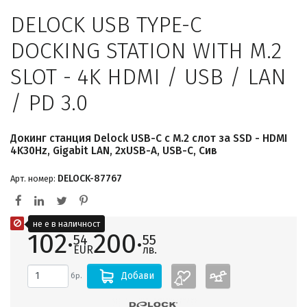
DELOCK USB TYPE-C
DOCKING STATION WITH M.2
SLOT - 4K HDMI / USB / LAN
/ PD 3.0
Докинг станция Delock USB-C с M.2 слот за SSD - HDMI
4K30Hz, Gigabit LAN, 2xUSB-A, USB-C, Сив
DELOCK-87767
Арт. номер:
не е в наличност
102·
200·
54
55
EUR
лв.
Добави
бр.