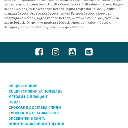
за Вътрешни дискове DeLock
,
USB хъбове DeLock
,
USB кабели DeLock
,
Видео
кабели DeLock
,
RGB аксесоари DeLock
,
Аудио Слушалки DeLock
,
Докинг
станции DeLock
,
Аксесоари DeLock
,
за Уеб Камери DeLock
,
Мрежово
оборудване DeLock
,
Аудио кабели DeLock
,
Инструменти DeLock
,
Четци за
карти DeLock
,
Оптични устройства DeLock
,
Мрежови кабели DeLock
,
Зарядни устройства DeLock
,
Звукови карти DeLock
ОБЩИ УСЛОВИЯ
ОБЩИ УСЛОВИЯ ЗА ПОЛЗВАНЕ
МЕТОДИ НА ПЛАЩАНЕ
ЗА НАС
СРОКОВЕ И ДОСТАВКА СПИДИ
СРОКОВЕ И ДОСТАВКА ЕКОНТ
БИСКВИТКИ В САЙТА
ПОЛИТИКА ЗА ЛИЧНИТЕ ДАННИ