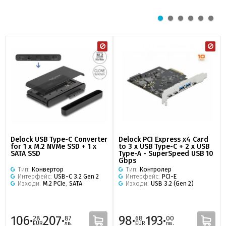
Delock USB Type-C Converter
Delock PCI Express x4 Card
for 1 x M.2 NVMe SSD + 1 x
to 3 x USB Type-C + 2 x USB
SATA SSD
Type-A - SuperSpeed USB 10
Gbps
Тип:
Конвертор
Тип:
Контролер
Интерфейс:
USB-C 3.2 Gen 2
Интерфейс:
PCI-E
Изходи:
M.2 PCIe
,
SATA
Изходи:
USB 3.2 (Gen 2)
106·
207·
98·
193·
28
87
68
00
EUR
лв.
EUR
лв.