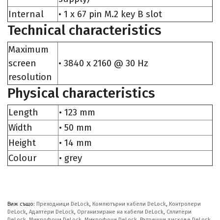
Internal
• 1 x 67 pin M.2 key B slot
Technical characteristics
Maximum
screen
• 3840 x 2160 @ 30 Hz
resolution
Physical characteristics
Length
• 123 mm
Width
• 50 mm
Height
• 14 mm
Colour
• grey
Виж също:
Преходници DeLock
,
Компютърни кабели DeLock
,
Контролери
DeLock
,
Адаптери DeLock
,
Организиране на кабели DeLock
,
Сплитери
DeLock
,
Микрофони DeLock
,
Микрофони DeLock
,
Вътрешни дискове DeLock
,