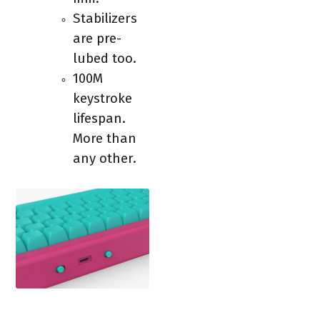
Stabilizers
are pre-
lubed too.
100M
keystroke
lifespan.
More than
any other.