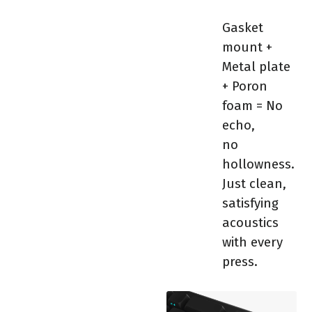
Gasket
mount +
Metal plate
+ Poron
foam = No
echo,
no
hollowness.
Just clean,
satisfying
acoustics
with every
press.