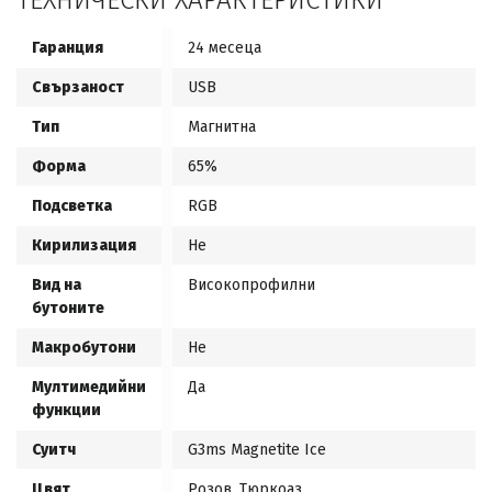
ТЕХНИЧЕСКИ ХАРАКТЕРИСТИКИ
Гаранция
24 месеца
Свързаност
USB
Тип
Магнитна
Форма
65%
Подсветка
RGB
Кирилизация
Не
Вид на
Високопрофилни
бутоните
Макробутони
Не
Мултимедийни
Да
функции
Суитч
G3ms Magnetite Ice
Цвят
Розов, Тюркоаз