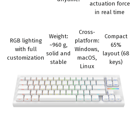
actuation force
in real time
Cross-
Weight:
Compact
RGB lighting
platform:
~960 g,
65%
with full
Windows,
solid and
layout (68
customization
macOS,
stable
keys)
Linux