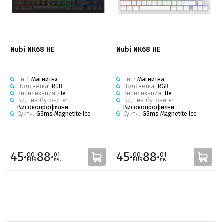
Nubi NK68 HE
Nubi NK68 HE
Тип:
Магнитна
Тип:
Магнитна
Подсветка:
RGB
Подсветка:
RGB
Кирилизация:
Не
Кирилизация:
Не
Вид на бутоните:
Вид на бутоните:
Високопрофилни
Високопрофилни
Суитч:
G3ms Magnetite Ice
Суитч:
G3ms Magnetite Ice
45·
88·
45·
88·
00
01
00
01
EUR
лв.
EUR
лв.