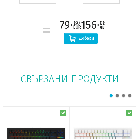
79·
156·
80
08
EUR
лв.
Добави
СВЪРЗАНИ ПРОДУКТИ