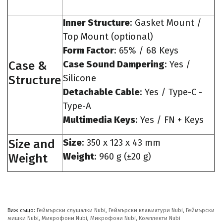
Inner Structure
: Gasket Mount /
Top Mount (optional)
Form Factor
: 65% / 68 Keys
Case &
Case Sound Dampering
: Yes /
Structure
Silicone
Detachable Cable
:
Yes / Type-C -
Type-A
Multimedia Keys
: Yes / FN + Keys
Size and
Size
: 350 x 123 x 43 mm
Weight
Weight
: 960 g (±20 g)
Виж също:
Геймърски слушалки Nubi
,
Геймърски клавиатури Nubi
,
Геймърски
мишки Nubi
,
Микрофони Nubi
,
Микрофони Nubi
,
Комплекти Nubi