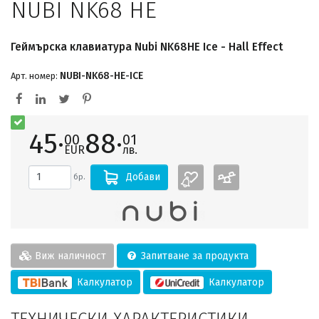
NUBI NK68 HE
Геймърскa клавиатура Nubi NK68HE Ice - Hall Effect
NUBI-NK68-HE-ICE
Арт. номер:
45·
88·
00
01
EUR
лв.
Добави
бр.
Виж наличност
Запитване за продукта
Калкулатор
Калкулатор