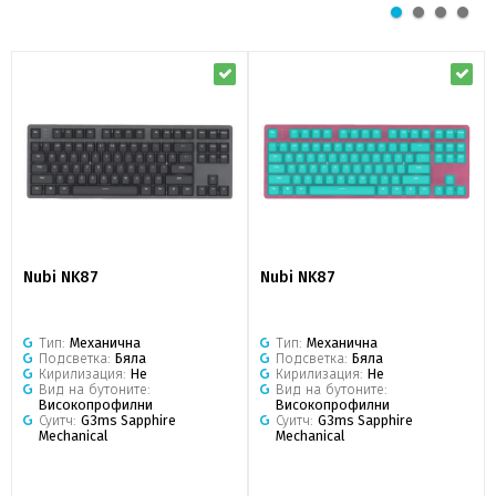
Nubi NK87
Nubi NK87
Тип:
Механична
Тип:
Механична
Подсветка:
Бяла
Подсветка:
Бяла
Кирилизация:
Не
Кирилизация:
Не
Вид на бутоните:
Вид на бутоните:
Високопрофилни
Високопрофилни
Суитч:
G3ms Sapphire
Суитч:
G3ms Sapphire
Mechanical
Mechanical