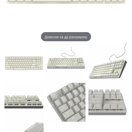
Докосни за да разшириш