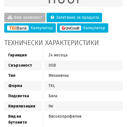
Виж наличност
Запитване за продукта
Калкулатор
Калкулатор
ТЕХНИЧЕСКИ ХАРАКТЕРИСТИКИ
Гаранция
24 месеца
Свързаност
USB
Тип
Механична
Форма
TKL
Подсветка
Бяла
Кирилизация
Не
Вид на
Високопрофилни
бутоните