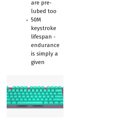
are pre-
lubed too
50M
keystroke
lifespan -
endurance
is simply a
given