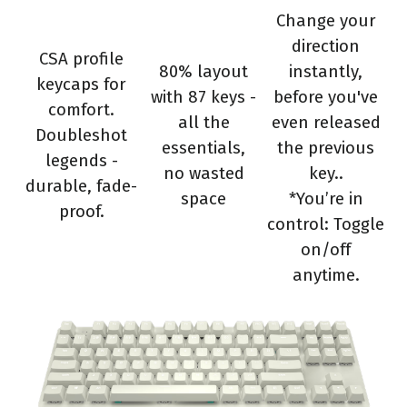
Change your
direction
CSA profile
80% layout
instantly,
keycaps for
with 87 keys -
before you've
comfort.
all the
even released
Doubleshot
essentials,
the previous
legends -
no wasted
key..
durable, fade-
space
*You’re in
proof.
control: Toggle
on/off
anytime.