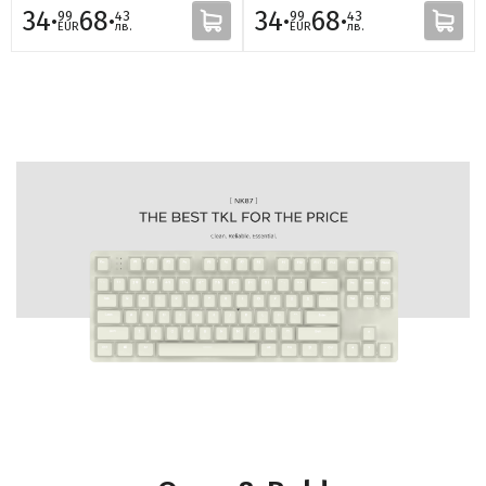
34·
68·
34·
68·
99
43
99
43
EUR
лв.
EUR
лв.