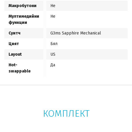
Макробутони
Не
Мултимедийни
Не
функции
Суитч
G3ms Sapphire Mechanical
Цвят
Бял
Layout
US
Hot-
Да
swappable
КОМПЛЕКТ