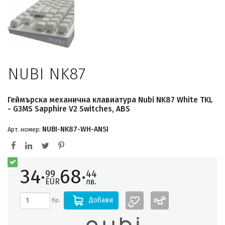
NUBI NK87
Геймърскa механична клавиатура Nubi NK87 White TKL
- G3MS Sapphire V2 Switches, ABS
NUBI-NK87-WH-ANSI
Арт. номер:
34·
68·
99
44
EUR
лв.
Добави
бр.