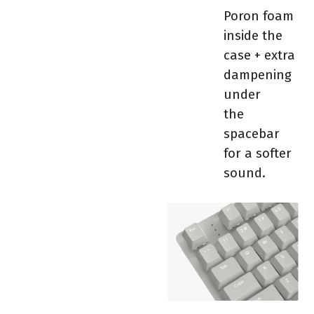
Poron foam
inside the
case + extra
dampening
under
the
spacebar
for a softer
sound.