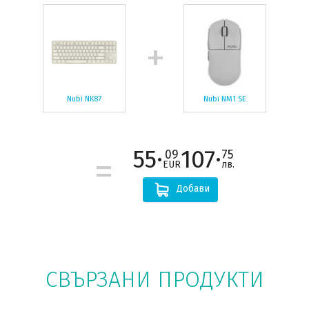
Nubi NK87
Nubi NM1 SE
55·
107·
09
75
EUR
лв.
Добави
СВЪРЗАНИ ПРОДУКТИ