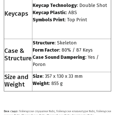
Keycap Technology
: Double Shot
Keycaps
Keycap Plastic
: ABS
Symbols Print
: Top Print
Structure
: Skeleton
Case &
Form Factor
: 80% / 87 Keys
Structure
Case Sound Dampering
: Yes /
Poron
Size and
Size
: 357 x 130 x 33 mm
Weight
Weight
: 855 g
Виж също:
Геймърски слушалки Nubi
,
Геймърски клавиатури Nubi
,
Геймърски