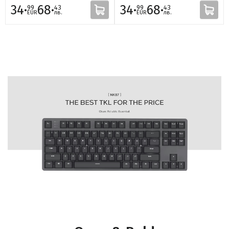
34·
68·
34·
68·
99
43
99
43
EUR
лв.
EUR
лв.