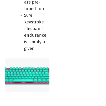
are pre-
lubed too
50M
keystroke
lifespan -
endurance
is simply a
given