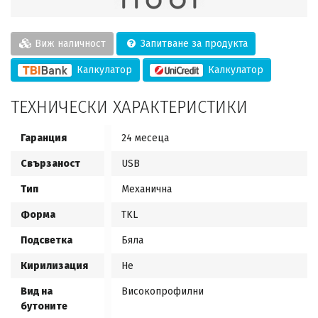
Виж наличност
Запитване за продукта
Калкулатор
Калкулатор
ТЕХНИЧЕСКИ ХАРАКТЕРИСТИКИ
Гаранция
24 месеца
Свързаност
USB
Тип
Механична
Форма
TKL
Подсветка
Бяла
Кирилизация
Не
Вид на
Високопрофилни
бутоните