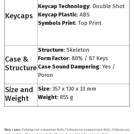
Keycap Technology
: Double Shot
Keycaps
Keycap Plastic
: ABS
Symbols Print
: Top Print
Structure
: Skeleton
Case &
Form Factor
: 80% / 87 Keys
Structure
Case Sound Dampering
: Yes /
Poron
Size and
Size
: 357 x 130 x 33 mm
Weight
Weight
: 855 g
Виж също:
Геймърски слушалки Nubi
,
Геймърски клавиатури Nubi
,
Геймърски