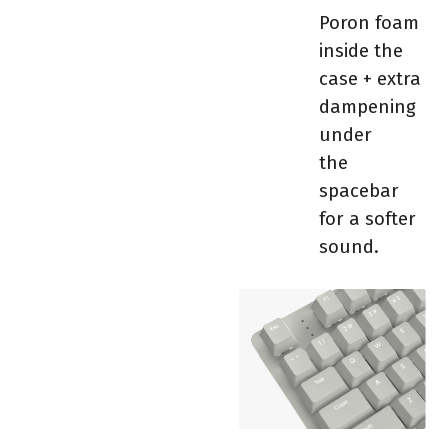
Poron foam
inside the
case + extra
dampening
under
the
spacebar
for a softer
sound.