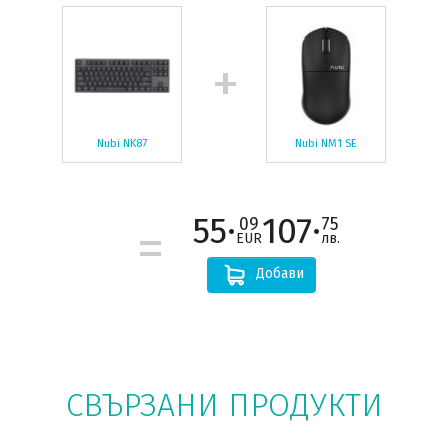
Nubi NK87
Nubi NM1 SE
55·
107·
09
75
EUR
лв.
Добави
СВЪРЗАНИ ПРОДУКТИ