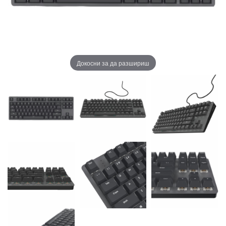
Докосни за да разшириш