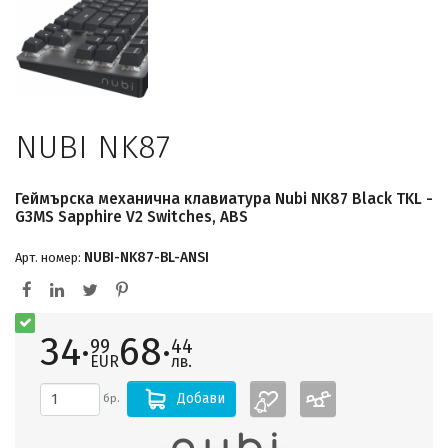
NUBI NK87
Геймърскa механична клавиатура Nubi NK87 Black TKL -
G3MS Sapphire V2 Switches, ABS
NUBI-NK87-BL-ANSI
Арт. номер:
34·
68·
99
44
EUR
лв.
Добави
бр.