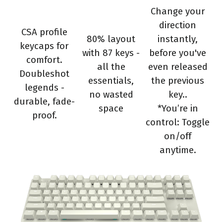
Change your
direction
CSA profile
80% layout
instantly,
keycaps for
with 87 keys -
before you've
comfort.
all the
even released
Doubleshot
essentials,
the previous
legends -
no wasted
key..
durable, fade-
space
*You’re in
proof.
control: Toggle
on/off
anytime.