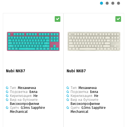
Nubi NK87
Nubi NK87
Тип:
Механична
Тип:
Механична
Подсветка:
Бяла
Подсветка:
Бяла
Кирилизация:
Не
Кирилизация:
Не
Вид на бутоните:
Вид на бутоните:
Високопрофилни
Високопрофилни
Суитч:
G3ms Sapphire
Суитч:
G3ms Sapphire
Mechanical
Mechanical