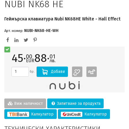
NUBI NK68 HE
Геймърскa клавиатура Nubi NK68HE White - Hall Effect
NUBI-NK68-HE-WH
Арт. номер:
45·
88·
00
01
EUR
лв.
Добави
бр.
Виж наличност
Запитване за продукта
Калкулатор
Калкулатор