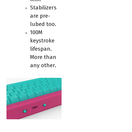
Stabilizers
are pre-
lubed too.
100M
keystroke
lifespan.
More than
any other.