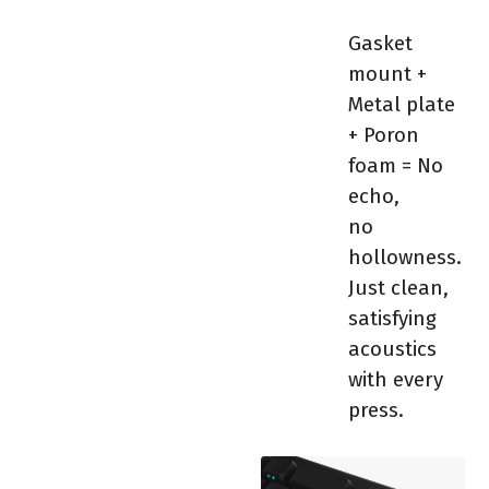
Gasket
mount +
Metal plate
+ Poron
foam = No
echo,
no
hollowness.
Just clean,
satisfying
acoustics
with every
press.