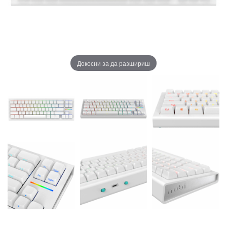
Докосни за да разшириш