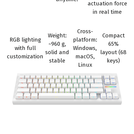
actuation force
in real time
Cross-
Weight:
Compact
RGB lighting
platform:
~960 g,
65%
with full
Windows,
solid and
layout (68
customization
macOS,
stable
keys)
Linux