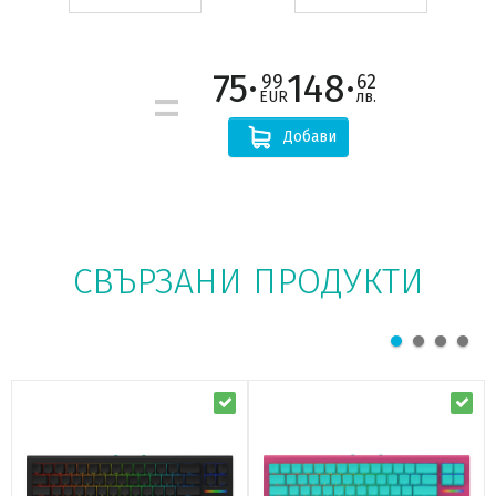
75·
148·
99
62
EUR
лв.
Добави
СВЪРЗАНИ ПРОДУКТИ