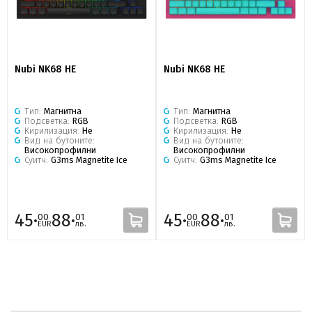
Nubi NK68 HE
Nubi NK68 HE
Тип:
Магнитна
Тип:
Магнитна
Подсветка:
RGB
Подсветка:
RGB
Кирилизация:
Не
Кирилизация:
Не
Вид на бутоните:
Вид на бутоните:
Високопрофилни
Високопрофилни
Суитч:
G3ms Magnetite Ice
Суитч:
G3ms Magnetite Ice
45·
88·
45·
88·
00
01
00
01
EUR
лв.
EUR
лв.