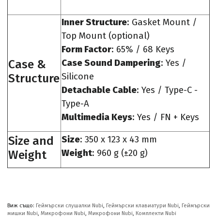
Inner Structure
: Gasket Mount /
Top Mount (optional)
Form Factor
: 65% / 68 Keys
Case &
Case Sound Dampering
: Yes /
Structure
Silicone
Detachable Cable
:
Yes / Type-C -
Type-A
Multimedia Keys
: Yes / FN + Keys
Size and
Size
: 350 x 123 x 43 mm
Weight
Weight
: 960 g (±20 g)
Виж също:
Геймърски слушалки Nubi
,
Геймърски клавиатури Nubi
,
Геймърски
мишки Nubi
,
Микрофони Nubi
,
Микрофони Nubi
,
Комплекти Nubi