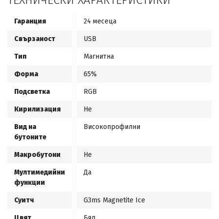
ТЕХНИЧЕСКИ ХАРАКТЕРИСТИКИ
Гаранция
24 месеца
Свързаност
USB
Тип
Магнитна
Форма
65%
Подсветка
RGB
Кирилизация
Не
Вид на
Високопрофилни
бутоните
Макробутони
Не
Мултимедийни
Да
функции
Суитч
G3ms Magnetite Ice
Цвят
Бял