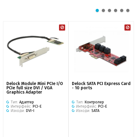
Delock Module Mini PCIe I/O
Delock SATA PCI Express Card
PCIe full size DVI / VGA
- 10 ports
Graphics Adapter
Тип:
Адаптер
Тип:
Контролер
Интерфейс:
PCI-E
Интерфейс:
PCI-E
Изходи:
DVI-I
Изходи:
SATA