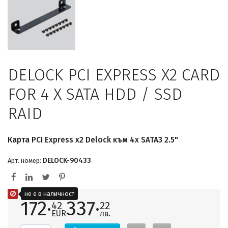
DELOCK PCI EXPRESS X2 CARD
FOR 4 X SATA HDD / SSD
RAID
Карта PCI Express x2 Delock към 4x SATA3 2.5"
DELOCK-90433
Арт. номер:
не е в наличност
172·
337·
42
22
EUR
лв.