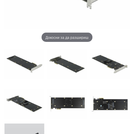
Докосни за да разшириш