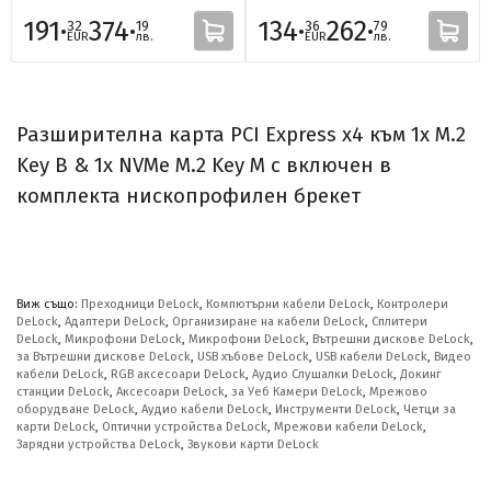
191·
374·
134·
262·
32
19
36
79
EUR
лв.
EUR
лв.
Разширителна карта PCI Express x4 към 1x M.2
Key B & 1x NVMe M.2 Key M с включен в
комплекта нископрофилен брекет
Виж също:
Преходници DeLock
,
Компютърни кабели DeLock
,
Контролери
DeLock
,
Адаптери DeLock
,
Организиране на кабели DeLock
,
Сплитери
DeLock
,
Микрофони DeLock
,
Микрофони DeLock
,
Вътрешни дискове DeLock
,
за Вътрешни дискове DeLock
,
USB хъбове DeLock
,
USB кабели DeLock
,
Видео
кабели DeLock
,
RGB аксесоари DeLock
,
Аудио Слушалки DeLock
,
Докинг
станции DeLock
,
Аксесоари DeLock
,
за Уеб Камери DeLock
,
Мрежово
оборудване DeLock
,
Аудио кабели DeLock
,
Инструменти DeLock
,
Четци за
карти DeLock
,
Оптични устройства DeLock
,
Мрежови кабели DeLock
,
Зарядни устройства DeLock
,
Звукови карти DeLock